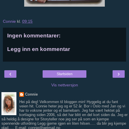
Connie
kl.
09:15
Ingen kommentarer:
Legg inn en kommentar
‹
›
Startsiden
Vis nettversjon
Connie
Hei på deg! Velkommen til bloggen min! Hyggelig at du fant
veien hit. Connie heter jeg og er 52 år. Bor i Oslo med Jan og vi
har to voksne jenter og et barnebarn. Jeg har vært hektet på
kortlaging siden 2006, så det har blitt en del kort siden da. Jeg er
så heldig å designe for Storyteller noe jeg ser på som en kjempe
spennende utfordring Legg gjerne igjen en liten hilsen..... da blir jeg kjempe
glad..... E-mail: connie@getmail.no