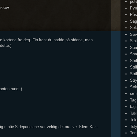
put
ukke♥
Pyn
Pås
Sag
Sek
Serv
se kortene fra deg. Fin kant du hadde på sidene, men
Sjo
dette:)
Som
Som
Str
Stri
Str
Str
Søl
kanten rundt:)
sø
Tag
tag
Tak
Tel
Tel
g motiv.Sidepanelene var veldig dekorative. Klem Kari-
Ten