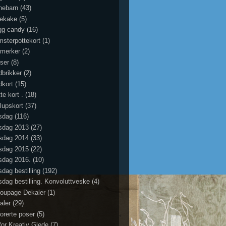
nebarn
(43)
iekake
(5)
gg candy
(16)
msterpottekort
(1)
merker
(2)
ser
(8)
dbrikker
(2)
dkort
(15)
te kort .
(18)
llupskort
(37)
sdag
(116)
sdag 2013
(27)
sdag 2014
(33)
sdag 2015
(22)
sdag 2016.
(10)
sdag bestilling
(192)
sdag bestilling. Konvoluttveske
(4)
oupage Dekaler
(1)
aler
(29)
orerte poser
(5)
for Kreativ Glede
(7)