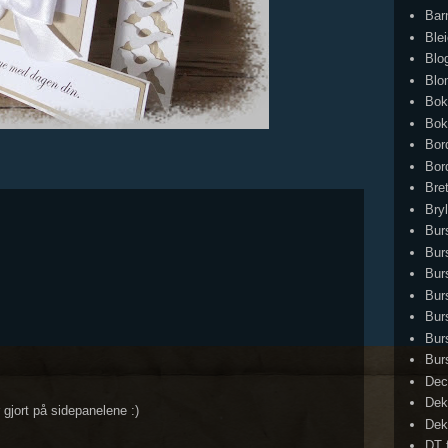
Bar
Ble
Blo
Blo
Bok
Bok
Bor
Bor
Bret
Bry
Bur
Bur
Bur
Bur
Bur
Bur
Bur
Dec
Dek
 gjort på sidepanelene :)
Dek
DT 