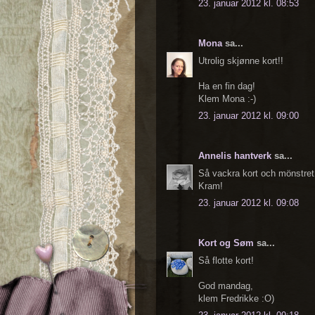
23. januar 2012 kl. 08:53
Mona
sa...
Utrolig skjønne kort!!
Ha en fin dag!
Klem Mona :-)
23. januar 2012 kl. 09:00
Annelis hantverk
sa...
Så vackra kort och mönstret i
Kram!
23. januar 2012 kl. 09:08
Kort og Søm
sa...
Så flotte kort!
God mandag,
klem Fredrikke :O)