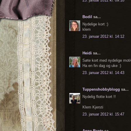
23. januar 2012 kl. 09:18
Bodil
sa...
Nydelige kort :)
klem
23. januar 2012 kl. 14:12
Heidi
sa...
Søte kort med nydelige moti
Ha en fin dag og uke :)
23. januar 2012 kl. 14:43
Tuppenshobbyblogg
sa...
Nydelig flotte kort !!
Klem Kjersti
23. januar 2012 kl. 15:47
Anne Bente
sa...