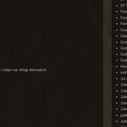
DT 
Far
Fyr
Før
Ga
Gav
God
God
Gull
Gut
Hun
 sidan var riktigt dekorativt!
inn
Jul
Jul
Jul
Jul
Jul
Jul
jul
Jul