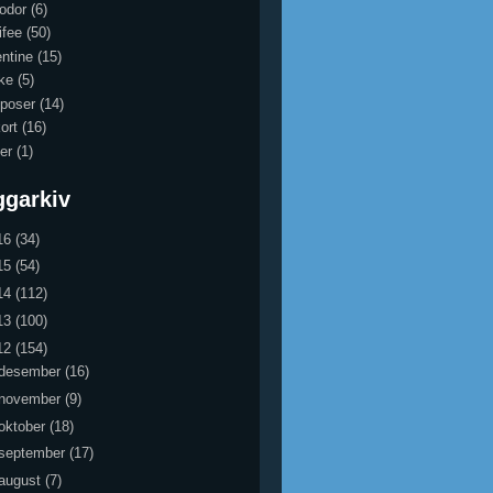
odor
(6)
ifee
(50)
entine
(15)
ke
(5)
 poser
(14)
ort
(16)
er
(1)
ggarkiv
16
(34)
15
(54)
14
(112)
13
(100)
12
(154)
desember
(16)
november
(9)
oktober
(18)
september
(17)
august
(7)