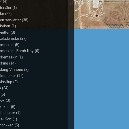
er
(4)
tenåler
(1)
ke
(22)
en servietter
(38)
kekort
(1)
ietter
(8)
kolade eske
(27)
merkort
(5)
merkort. Sarah Kay
(6)
ikkemaskin
(1)
kking
(14)
ikking Vinhøne
(2)
ykemerker
(17)
vbryllup
(2)
m
(24)
(6)
bok
(3)
kekort
(6)
efonbøker
(1)
ys- Kort
(1)
nbrikker.
(5)