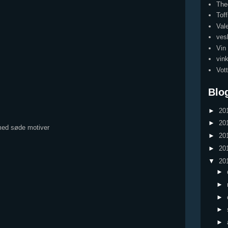
The
Toff
Val
ves
Vin
vink
Vott
Blo
►
20
►
20
 med søde motiver
►
20
►
20
▼
20
►
►
►
►
►