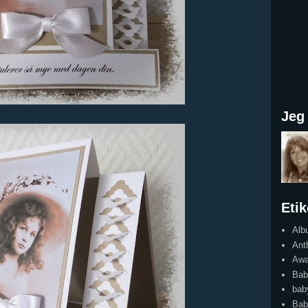
Jeg 
Etik
Alb
Ant
Awa
Bab
bab
Bab