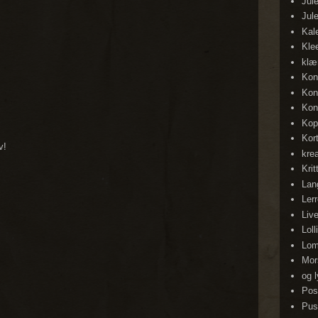
Jul
Jul
Kal
Kle
klæ
Kon
Kon
Kon
Kop
Kor
v!
krea
Krit
Lan
Lerr
Liv
Loll
Lom
Mor
og 
Pos
Pusl