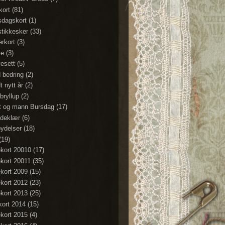
kort
(81)
sdagskort
(1)
stikkesker
(33)
erkort
(3)
ve
(3)
esett
(5)
 bedring
(2)
t nytt år
(2)
bryllup
(2)
t og mann Bursdag
(17)
deklær
(6)
bydelser
(18)
(19)
ekort 20010
(17)
ekort 20011
(35)
ekort 2009
(15)
ekort 2012
(23)
ekort 2013
(25)
ekort 2014
(15)
ekort 2015
(4)