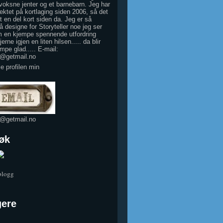
 voksne jenter og et barnebarn. Jeg har
ektet på kortlaging siden 2006, så det
tt en del kort siden da. Jeg er så
å designe for Storyteller noe jeg ser
 en kjempe spennende utfordring
erne igjen en liten hilsen..... da blir
mpe glad..... E-mail:
e@getmail.no
le profilen min
e@getmail.no
øk
 blogg
gere