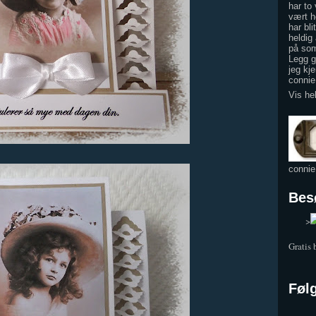
har to
vært h
har bli
heldig 
på som
Legg gj
jeg kje
conni
Vis he
conni
Bes
	>
Gratis
Føl