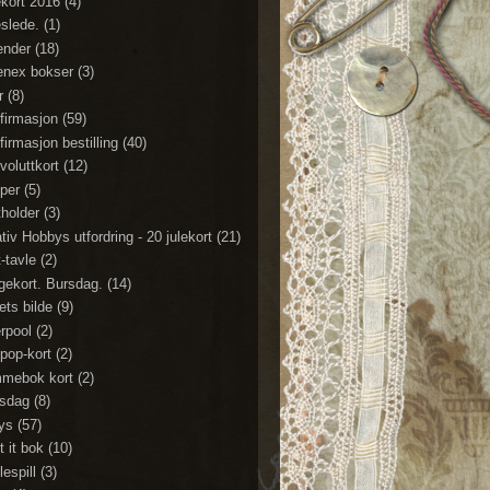
ekort 2016
(4)
eslede.
(1)
ender
(18)
enex bokser
(3)
r
(8)
firmasjon
(59)
firmasjon bestilling
(40)
voluttkort
(12)
per
(5)
tholder
(3)
tiv Hobbys utfordring - 20 julekort
(21)
t-tavle
(2)
gekort. Bursdag.
(14)
ets bilde
(9)
erpool
(2)
ipop-kort
(2)
mebok kort
(2)
sdag
(8)
lys
(57)
t it bok
(10)
espill
(3)