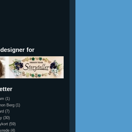
designer for
etter
um
(1)
hon Berg
(1)
rd
(7)
y
(30)
ykort
(59)
yrede
(4)