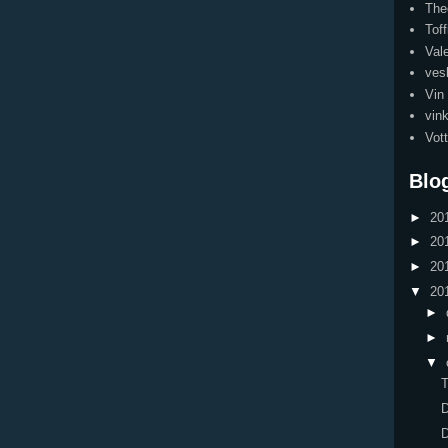
The
Toff
Val
ves
Vin
vink
Vott
Blo
►
20
►
20
►
20
▼
20
►
►
▼
T
D
D