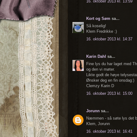
16. oktober 2013 kl. 13:59
Kort og Søm
sa...
Så koselig!
Klem Fredrikke :)
16. oktober 2013 kl. 14:37
Karin Dahl
sa...
Fine lys du har laget med T
og den vi møter.
Likte godt de høye telysesta
Ønsker deg en fin onsdag:)
Clemzy Karin D
16. oktober 2013 kl. 15:00
Jorunn
sa...
Næmmen - så søte lys det bl
Klem, Jorunn
16. oktober 2013 kl. 16:41