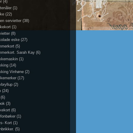
er
(4)
tenåler
(1)
ke
(22)
en servietter
(38)
kekort
(1)
ietter
(8)
kolade eske
(27)
merkort
(5)
merkort. Sarah Kay
(6)
ikkemaskin
(1)
kking
(14)
ikking Vinhøne
(2)
ykemerker
(17)
vbryllup
(2)
m
(24)
(6)
bok
(3)
kekort
(6)
efonbøker
(1)
ys- Kort
(1)
nbrikker.
(5)