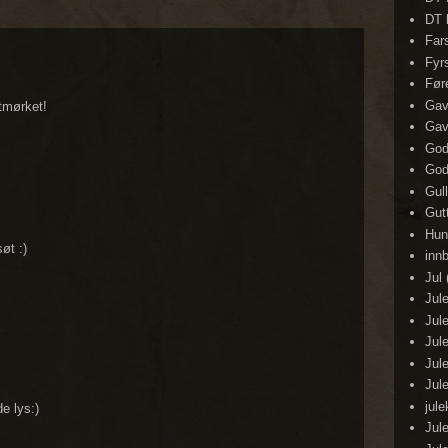
DT 
Far
Fyr
Før
Ga
stmørket!
Gav
God
God
Gull
Gut
Hun
øt :)
inn
Jul
Jul
Jul
Jul
Jul
Jul
jul
e lys:)
Jul