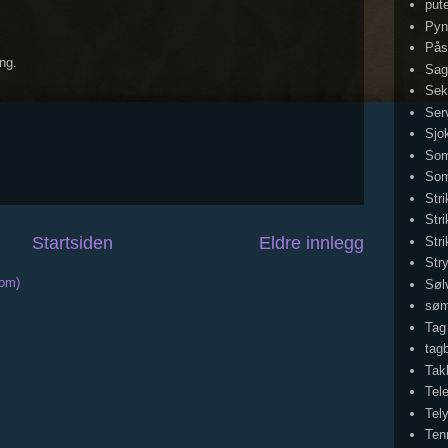
put
Pyn
Pås
ng.
Sag
Sek
Serv
Sjo
Som
Som
Str
Stri
Startsiden
Eldre innlegg
Str
Str
tom)
Søl
sø
Tag
tag
Tak
Tel
Tel
Ten