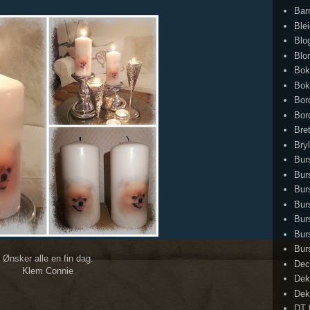
Bar
Ble
Blo
Blo
Bok
Bok
Bor
Bor
Bret
Bry
Bur
Bur
Bur
Bur
Bur
Bur
Bur
Ønsker alle en fin dag.
Dec
Klem Connie
Dek
Dek
DT 