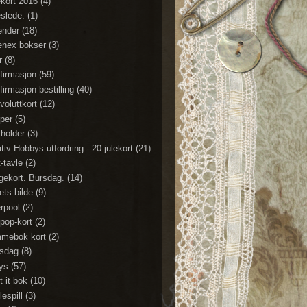
ekort 2016
(4)
eslede.
(1)
ender
(18)
enex bokser
(3)
r
(8)
firmasjon
(59)
firmasjon bestilling
(40)
voluttkort
(12)
per
(5)
tholder
(3)
tiv Hobbys utfordring - 20 julekort
(21)
t-tavle
(2)
gekort. Bursdag.
(14)
ets bilde
(9)
erpool
(2)
ipop-kort
(2)
mebok kort
(2)
sdag
(8)
lys
(57)
t it bok
(10)
espill
(3)