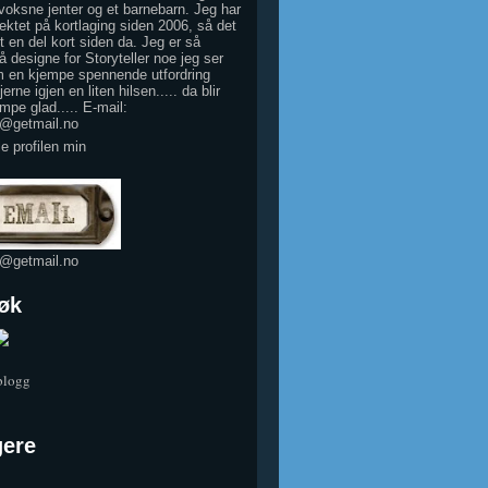
 voksne jenter og et barnebarn. Jeg har
ektet på kortlaging siden 2006, så det
tt en del kort siden da. Jeg er så
å designe for Storyteller noe jeg ser
 en kjempe spennende utfordring
erne igjen en liten hilsen..... da blir
mpe glad..... E-mail:
e@getmail.no
le profilen min
e@getmail.no
øk
 blogg
gere