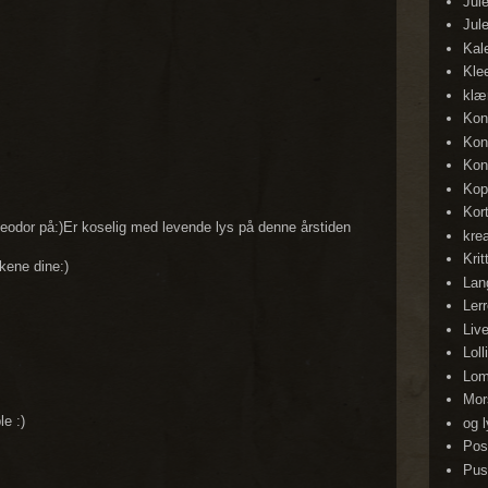
Jul
Jul
Kal
Kle
klæ
Kon
Kon
Kon
Kop
Kor
heodor på:)Er koselig med levende lys på denne årstiden
krea
Krit
kene dine:)
Lan
Lerr
Liv
Loll
Lom
Mor
e :)
og 
Pos
Pusl