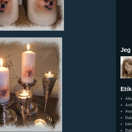
Jeg 
Etik
Alb
Ant
Awa
Bab
bab
Bab