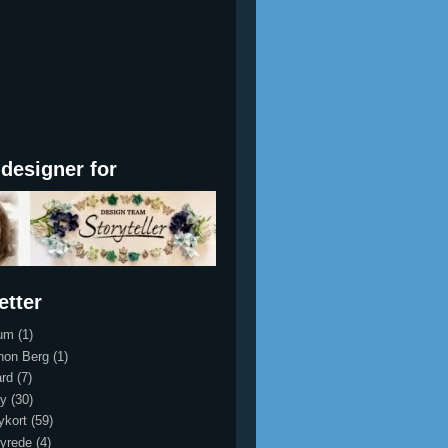
designer for
etter
um
(1)
hon Berg
(1)
rd
(7)
y
(30)
ykort
(59)
yrede
(4)