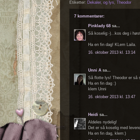
Etiketter:
Dekaler
,
og lys
,
Theodor
7 kommentarer:
Pinklady 68
sa...
Så koselig:-)...kos deg i hø
Ha en fin dag! KLem Laila.
16. oktober 2013 kl. 13:14
Unni A
sa...
Så flotte lys! Theodor er så s
Ha en fin dag :)
klem Unni
16. oktober 2013 kl. 13:47
Heidi
sa...
Aldeles nydelig!
Det er så koselig med levend
Ha en fin dag, klem:)