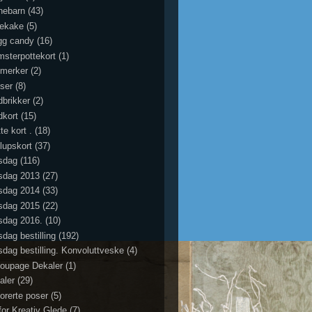
nebarn
(43)
iekake
(5)
gg candy
(16)
msterpottekort
(1)
merker
(2)
ser
(8)
dbrikker
(2)
dkort
(15)
te kort .
(18)
llupskort
(37)
sdag
(116)
sdag 2013
(27)
sdag 2014
(33)
sdag 2015
(22)
sdag 2016.
(10)
sdag bestilling
(192)
sdag bestilling. Konvoluttveske
(4)
oupage Dekaler
(1)
aler
(29)
orerte poser
(5)
for Kreativ Glede
(7)