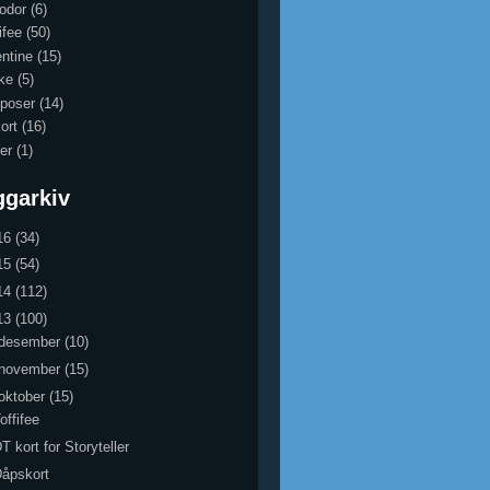
odor
(6)
ifee
(50)
entine
(15)
ke
(5)
 poser
(14)
ort
(16)
er
(1)
ggarkiv
16
(34)
15
(54)
14
(112)
13
(100)
desember
(10)
november
(15)
oktober
(15)
offifee
T kort for Storyteller
åpskort