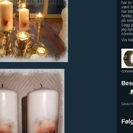
har to
vært h
har bli
heldig 
på som
Legg gj
jeg kje
conni
Vis he
conni
Bes
	>
Gratis
Føl