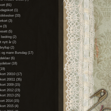
kort
(81)
sdagskort
(1)
stikkesker
(33)
erkort
(3)
ve
(3)
esett
(5)
 bedring
(2)
t nytt år
(2)
bryllup
(2)
t og mann Bursdag
(17)
deklær
(6)
bydelser
(18)
(19)
ekort 20010
(17)
ekort 20011
(35)
ekort 2009
(15)
ekort 2012
(23)
ekort 2013
(25)
ekort 2014
(15)
ekort 2015
(4)