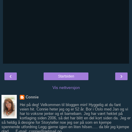
‹
›
Startsiden
Vis nettversjon
Connie
Hei på deg! Velkommen til bloggen min! Hyggelig at du fant
veien hit. Connie heter jeg og er 52 år. Bor i Oslo med Jan og vi
har to voksne jenter og et barnebarn. Jeg har vært hektet på
kortlaging siden 2006, så det har blitt en del kort siden da. Jeg er
så heldig å designe for Storyteller noe jeg ser på som en kjempe
spennende utfordring Legg gjerne igjen en liten hilsen..... da blir jeg kjempe
glad..... E-mail: connie@getmail.no