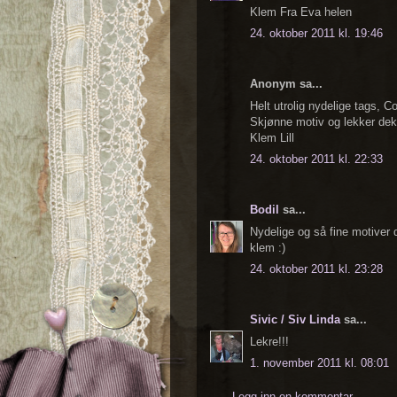
Klem Fra Eva helen
24. oktober 2011 kl. 19:46
Anonym sa...
Helt utrolig nydelige tags, Co
Skjønne motiv og lekker deko
Klem Lill
24. oktober 2011 kl. 22:33
Bodil
sa...
Nydelige og så fine motiver d
klem :)
24. oktober 2011 kl. 23:28
Sivic / Siv Linda
sa...
Lekre!!!
1. november 2011 kl. 08:01
Legg inn en kommentar