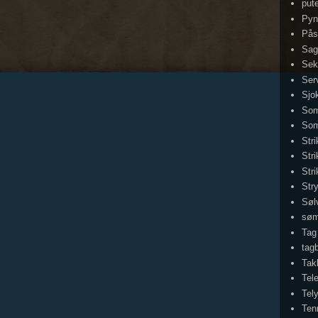
put
Pyn
Pås
Sag
Sek
Serv
Sjo
Som
Som
Str
Stri
Str
Str
Søl
sø
Tag
tag
Tak
Tel
Tel
Ten