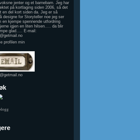
 voksne jenter og et barnebarn. Jeg har
ektet på kortlaging siden 2006, så det
tt en del kort siden da. Jeg er så
å designe for Storyteller noe jeg ser
 en kjempe spennende utfordring
erne igjen en liten hilsen..... da blir
mpe glad..... E-mail:
e@getmail.no
le profilen min
e@getmail.no
øk
 blogg
gere