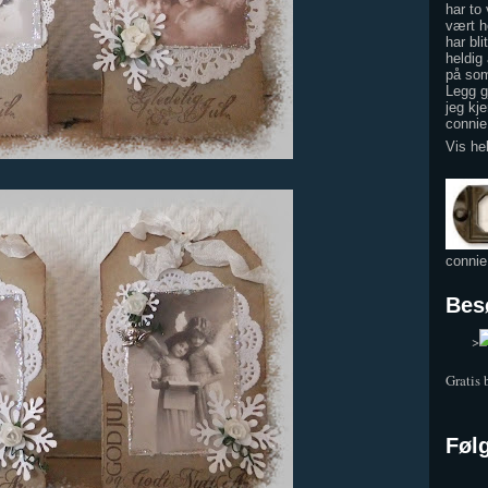
har to
vært h
har bli
heldig 
på som
Legg gj
jeg kje
conni
Vis he
conni
Bes
	>
Gratis
Føl