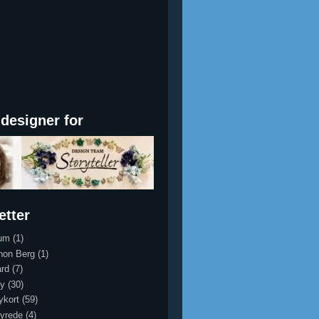
designer for
etter
um
(1)
hon Berg
(1)
rd
(7)
y
(30)
ykort
(59)
yrede
(4)