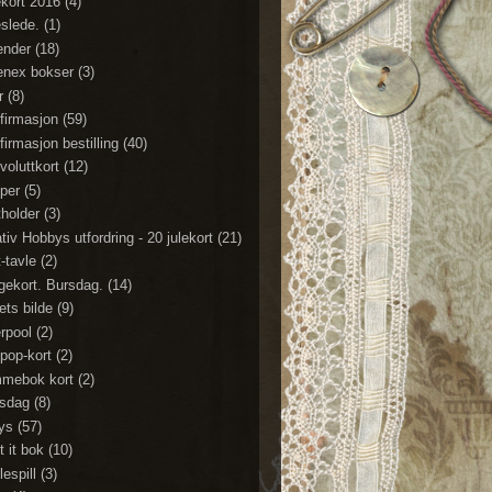
ekort 2016
(4)
eslede.
(1)
ender
(18)
enex bokser
(3)
r
(8)
firmasjon
(59)
firmasjon bestilling
(40)
voluttkort
(12)
per
(5)
tholder
(3)
tiv Hobbys utfordring - 20 julekort
(21)
t-tavle
(2)
gekort. Bursdag.
(14)
ets bilde
(9)
erpool
(2)
ipop-kort
(2)
mebok kort
(2)
sdag
(8)
lys
(57)
t it bok
(10)
espill
(3)